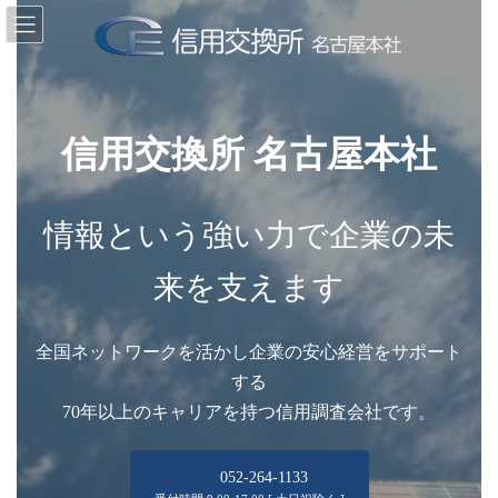
コ
ナ
ン
ビ
テ
ゲ
ン
ー
ツ
シ
へ
ョ
ス
ン
信用交換所 名古屋本社
キ
に
ッ
移
プ
動
情報という強い力で企業の未
来を支えます
全国ネットワークを活かし企業の安心経営をサポート
する
70年以上のキャリアを持つ信用調査会社です。
052-264-1133